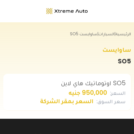
الرئيسية
|
السيارات
|
ساوايست SO5
ساوايست
SO5
SO5 اوتوماتيك هاي لاين
950,000 جنيه
السعر
:
السعر بمقر الشركة
سعر السوق
: