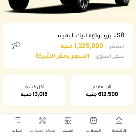
JS8 برو اوتوماتيك ليميتد
1,225,000 جنيه
السعر
:
السعر بمقر الشركة
سعر السوق
:
أقل مقدم
أقل قسط
612,500 جنيه
13,016 جنيه
هل تحتاج هذه السيارة؟
الرئيسية
السيارات
احسب
صيانة السيارات
المزيد
يمكنك طلب عرض سعر نقدي أو بالتقسيط لهذه