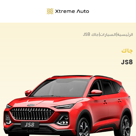
الرئيسية
|
السيارات
|
جاك JS8
جاك
JS8